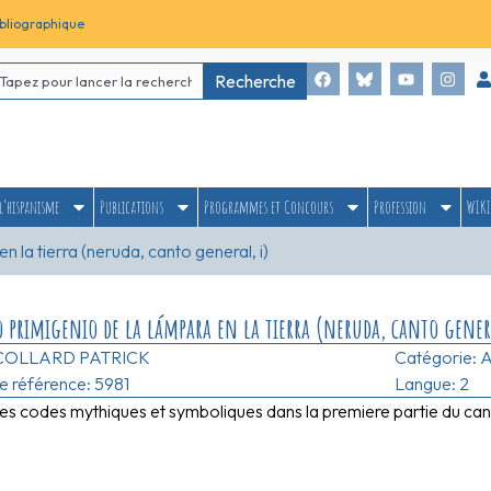
bliographique
Recherche
l’hispanisme
Publications
Programmes et Concours
Profession
WIKI
 la tierra (neruda, canto general, i)
primigenio de la lámpara en la tierra (neruda, canto genera
COLLARD PATRICK
Catégorie:
A
 référence: 5981
Langue: 2
es codes mythiques et symboliques dans la premiere partie du can