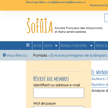
Benvingut
Bem-vind@
Bienvenid@
Bienvenu.e
Recherche bi
Accueil
SoFHIA
Réunions et rencontres
Défense de 
Vous êtes ici :
Portada
»
El mundo primigenio de la lámpara en
El mundo 
Réservé aux membres
Auteurs:
Numéro de
Identifiant ou adresse e-mail
Analyse d
Mot de passe