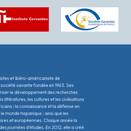
istes et Ibéro-américaniste de
 société savante fondée en 1963. Ses
oriser le développement des recherches
s littératures, les cultures et les civilisations
icains ; la connaissance et la défense en
le monde hispanique ; ainsi que les
ais·es et européen·nes. Chaque année la
s journées d’études. En 2012, elle a créé