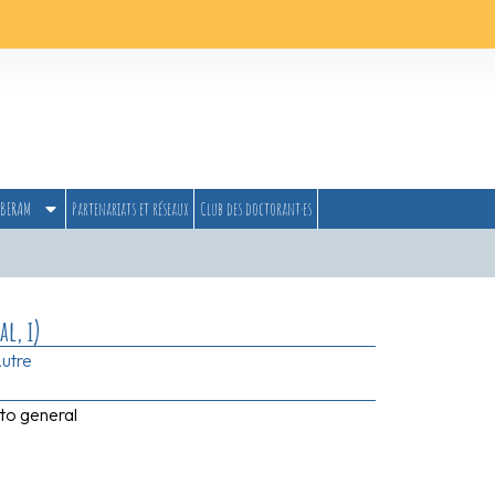
BERAM
Partenariats et réseaux
Club des doctorant·es
l, i)
utre
to general