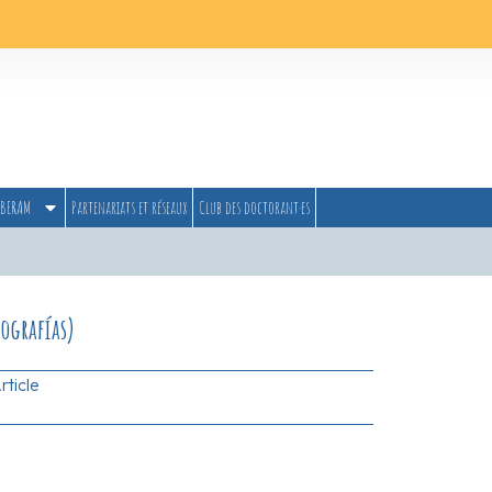
BERAM
Partenariats et réseaux
Club des doctorant·es
ografías)
rticle