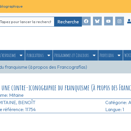
bliographique
Recherche
l’hispanisme
Publications
Programmes et Concours
Profession
WIKI
 du franquisme (à propos des Francografías)
: une contre-iconographie du franquisme (à propos des Franc
ame:
Mitaine
MITAINE, BENOÎT
Catégorie:
A
 référence: 11754
Langue: 1