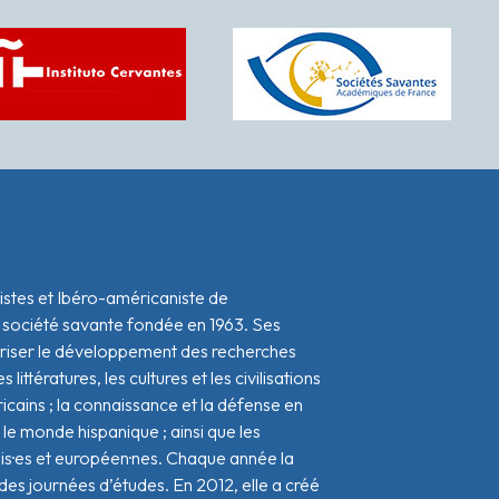
istes et Ibéro-américaniste de
 société savante fondée en 1963. Ses
oriser le développement des recherches
s littératures, les cultures et les civilisations
icains ; la connaissance et la défense en
le monde hispanique ; ainsi que les
ais·es et européen·nes. Chaque année la
s journées d’études. En 2012, elle a créé