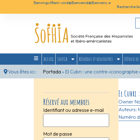
Benvingut
Bem-vind@
Bienvenid@
Bienvenu.e
Recherche bi
Accueil
SoFHIA
Réunions et rencontres
Défense de 
Vous êtes ici :
Portada
»
El Cubri : une contre-iconographie
El Cubri 
Réservé aux membres
Owner N
Auteurs:
Identifiant ou adresse e-mail
Numéro de
Mot de passe