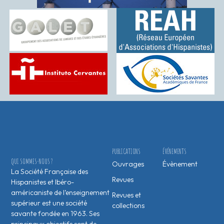
PUBLICATIONS
ÉVÉNEMENTS
QUI SOMMES-NOUS ?
Ouvrages
Évènement
La Société Française des
Revues
Hispanistes et Ibéro-
américaniste de l’enseignement
Revues et
supérieur est une société
collections
savante fondée en 1963. Ses