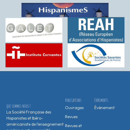
PUBLICATIONS
ÉVÉNEMENTS
QUI SOMMES-NOUS ?
Ouvrages
Évènement
La Société Française des
Revues
Hispanistes et Ibéro-
américaniste de l’enseignement
Revues et