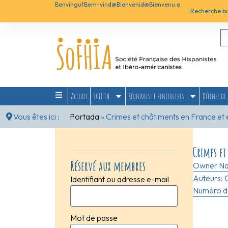
Benvingut
Bem-vind@
Bienvenid@
Bienvenu.e
Recherche bi
Accueil
SoFHIA
Réunions et rencontres
Défense de 
Vous êtes ici :
Portada
»
Crimes et châtiments en France et
Crimes e
Réservé aux membres
Owner N
Auteurs:
Identifiant ou adresse e-mail
Numéro de
Mot de passe