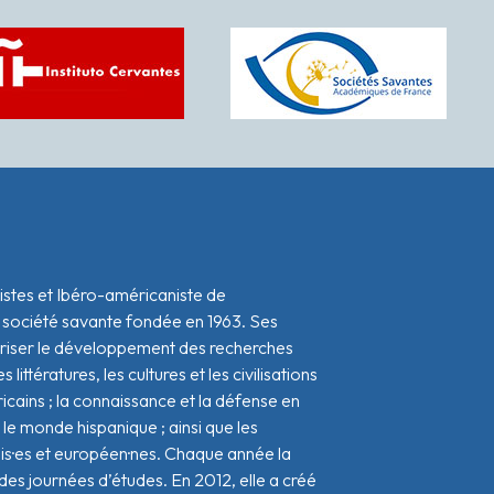
istes et Ibéro-américaniste de
 société savante fondée en 1963. Ses
oriser le développement des recherches
s littératures, les cultures et les civilisations
icains ; la connaissance et la défense en
le monde hispanique ; ainsi que les
ais·es et européen·nes. Chaque année la
s journées d’études. En 2012, elle a créé