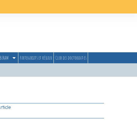
BERAM
Partenariats et réseaux
Club des doctorant·es
rticle