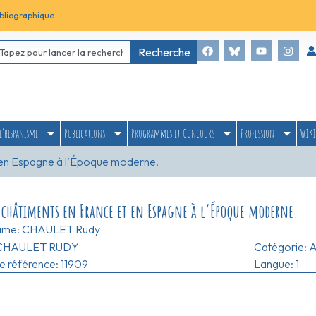
bliographique
Recherche
l’hispanisme
Publications
Programmes et Concours
Profession
WIKI
 en Espagne à l’Époque moderne.
t châtiments en France et en Espagne à l’Époque moderne.
ame:
CHAULET Rudy
CHAULET RUDY
Catégorie:
A
 référence: 11909
Langue: 1