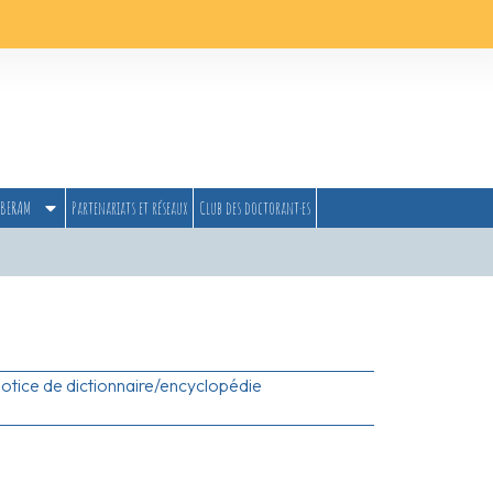
BERAM
Partenariats et réseaux
Club des doctorant·es
otice de dictionnaire/encyclopédie