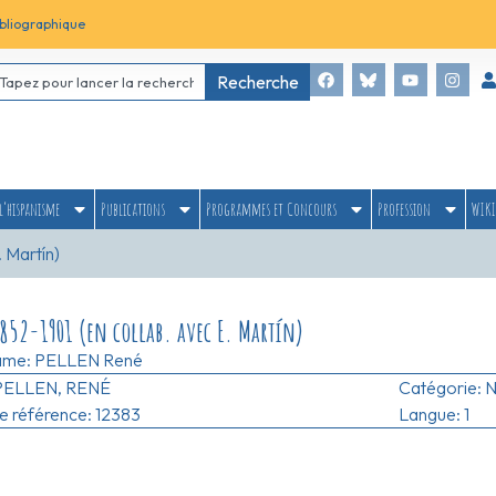
bliographique
Recherche
l’hispanisme
Publications
Programmes et Concours
Profession
WIKI
. Martín)
852-1901 (en collab. avec E. Martín)
ame:
PELLEN René
PELLEN, RENÉ
Catégorie:
N
 référence: 12383
Langue: 1