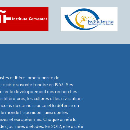
istes et Ibéro-américaniste de
 société savante fondée en 1963. Ses
oriser le développement des recherches
s littératures, les cultures et les civilisations
icains ; la connaissance et la défense en
le monde hispanique ; ainsi que les
ais·es et européen·nes. Chaque année la
s journées d’études. En 2012, elle a créé