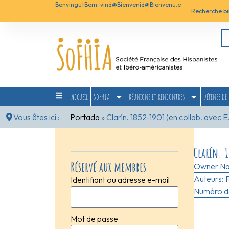
Benvingut
Bem-vind@
Bienvenid@
Bienvenu.e
Recherche bi
Accueil
SoFHIA
Réunions et rencontres
Défense de 
Vous êtes ici :
Portada
»
Clarín. 1852-1901 (en collab. avec E
Clarín. 1
Réservé aux membres
Owner N
Auteurs:
Identifiant ou adresse e-mail
Numéro de
Mot de passe