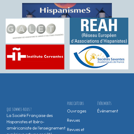
PUBLICATIONS
ÉVÉNEMENTS
QUI SOMMES-NOUS ?
Ouvrages
Évènement
La Société Française des
Revues
Hispanistes et Ibéro-
américaniste de l’enseignement
Revues et