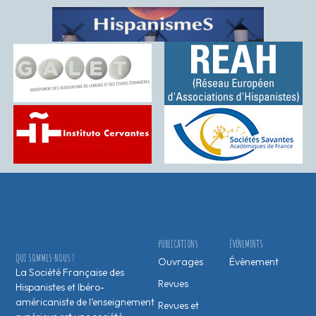
PUBLICATIONS
ÉVÉNEMENTS
QUI SOMMES-NOUS ?
Ouvrages
Évènement
La Société Française des
Revues
Hispanistes et Ibéro-
américaniste de l’enseignement
Revues et