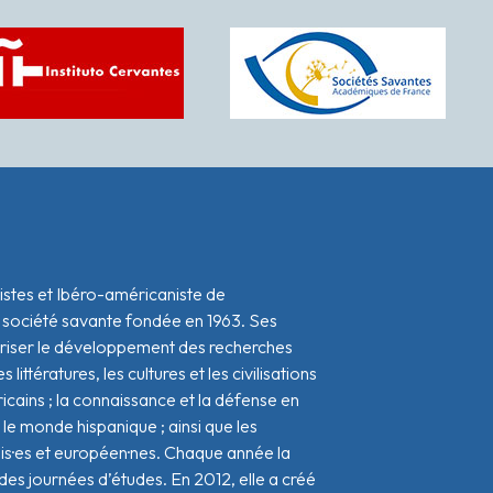
istes et Ibéro-américaniste de
 société savante fondée en 1963. Ses
oriser le développement des recherches
s littératures, les cultures et les civilisations
icains ; la connaissance et la défense en
le monde hispanique ; ainsi que les
ais·es et européen·nes. Chaque année la
s journées d’études. En 2012, elle a créé