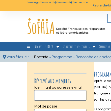
Benvingut
Bem-vind@
Bienvenid@
Bienvenu.e
Recherche bi
Accueil
SoFHIA
Réunions et rencontres
Défense de 
Vous êtes ici :
Portada
»
Programme – Rencontre de doctora
Programm
Réservé aux membres
Après le su
Identifiant ou adresse e-mail
(SoFHIA) or
française e
son histoir
Mot de passe
Le programm