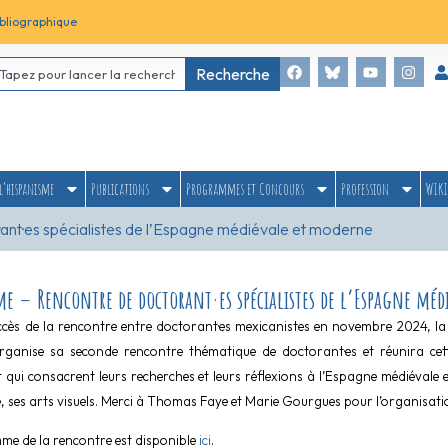
bliographique
Recherche
l’hispanisme
Publications
Programmes et Concours
Profession
WIKI
nt·es spécialistes de l’Espagne médiévale et moderne
e – Rencontre de doctorant·es spécialistes de l’Espagne méd
ccès de la rencontre entre doctorant·es mexicanistes en novembre 2024, la 
ganise sa seconde rencontre thématique de doctorant·es et réunira cette 
t qui consacrent leurs recherches et leurs réflexions à l’Espagne médiévale
e, ses arts visuels. Merci à Thomas Faye et Marie Gourgues pour l’organisati
e de la rencontre est disponible
ici
.