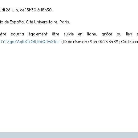
di 26 juin, de 15h30 à 18h30.
o de España, Cité Universitaire, Paris.
ntre pourra également être suivie en ligne, grâce au lien s
YTZgoZAqRX1xQRjRaQifwStai.1
(ID de réunion : 954 0523 3489 ; Code secr