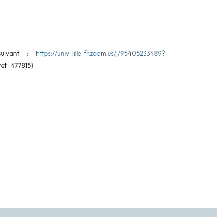
uivant :
https://univ-lille-fr.zoom.us/j/95405233489?
et : 477815)