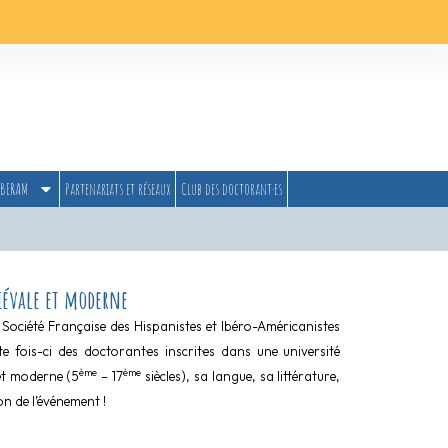
BERAM
Partenariats et réseaux
Club des doctorant·es
iévale et moderne
Société Française des Hispanistes et Ibéro-Américanistes
fois-ci des doctorant·es inscrit·es dans une université
ème
ème
 et moderne (5
– 17
siècles), sa langue, sa littérature,
on de l’événement !