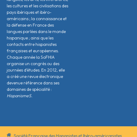
les cultures et les civilisations des
pays ibériques et ibéro-
américains ; la connaissance et
la défense en France des
langues parlées dans le monde
hispanique ; ainsi que les
contacts entre hispanistes
français·es et européen·nes.
Chaque année la SoFHIA
organise un congrès ou des
journées d’études. En 2012, elle
a créé une revue électronique
devenue référence dans ses
domaines de spécialité :
HispanismeS.
Société Française des Hispanistes et Ibéro-américanistes