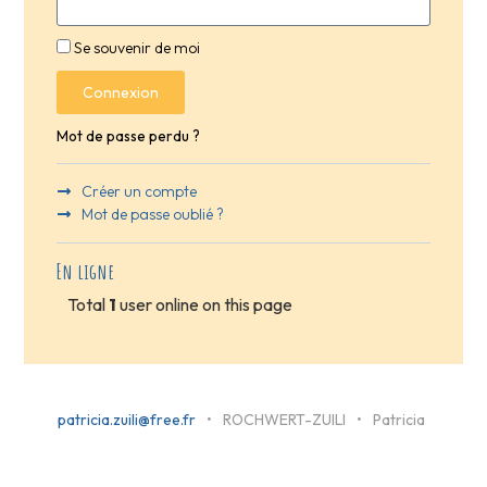
Se souvenir de moi
Connexion
Mot de passe perdu ?
Créer un compte
Mot de passe oublié ?
En ligne
Total
1
user online on this page
patricia.zuili@free.fr
•
ROCHWERT-ZUILI
•
Patricia