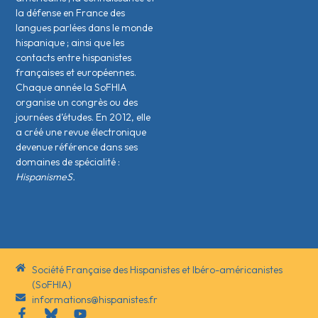
la défense en France des
langues parlées dans le monde
hispanique ; ainsi que les
contacts entre hispanistes
français·es et européen·nes.
Chaque année la SoFHIA
organise un congrès ou des
journées d’études. En 2012, elle
a créé une revue électronique
devenue référence dans ses
domaines de spécialité :
HispanismeS.
Société Française des Hispanistes et Ibéro-américanistes
(SoFHIA)
informations@hispanistes.fr