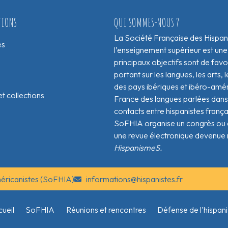
TIONS
QUI SOMMES-NOUS ?
La Société Française des Hispan
es
l’enseignement supérieur est une
principaux objectifs sont de fav
portant sur les langues, les arts, le
des pays ibériques et ibéro-amér
t collections
France des langues parlées dans 
contacts entre hispanistes franç
SoFHIA organise un congrès ou de
une revue électronique devenue 
HispanismeS.
méricanistes (SoFHIA)
informations@hispanistes.fr
ueil
SoFHIA
Réunions et rencontres
Défense de l'hispan