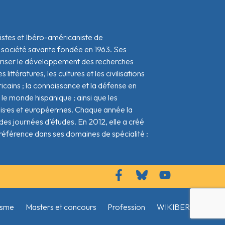
istes et Ibéro-américaniste de
 société savante fondée en 1963. Ses
oriser le développement des recherches
s littératures, les cultures et les civilisations
icains ; la connaissance et la défense en
le monde hispanique ; ainsi que les
ais·es et européen·nes. Chaque année la
s journées d’études. En 2012, elle a créé
référence dans ses domaines de spécialité :
isme
Masters et concours
Profession
WIKIBERAM