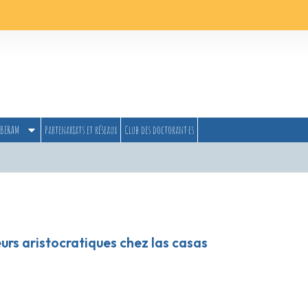
BERAM
Partenariats et réseaux
Club des doctorant·es
urs aristocratiques chez las casas