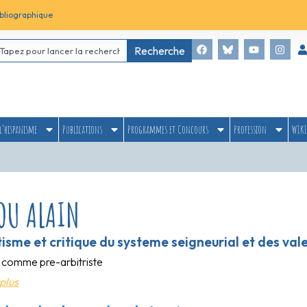
bliographique
Recherche
l’hispanisme
Publications
Programmes et Concours
Profession
WIKI
OU ALAIN
isme et critique du systeme seigneurial et des vale
 comme pre-arbitriste
plus