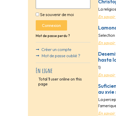
Christo
La religio
Se souvenir de moi
En savoir 
Connexion
Lamonar
Selection 
Mot de passe perdu ?
En savoir 
Créer un compte
Desemit
Mot de passe oublié ?
hasta l
1)
En ligne
En savoir 
Total
1
user online on this
page
Suficie
au xvie 
La percep
l’ameriqu
En savoir 