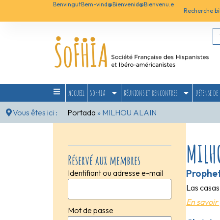
Benvingut
Bem-vind@
Bienvenid@
Bienvenu.e
Recherche bi
Accueil
SoFHIA
Réunions et rencontres
Défense de 
Vous êtes ici :
Portada
»
MILHOU ALAIN
MILH
Réservé aux membres
Prophet
Identifiant ou adresse e-mail
Las casas
En savoir 
Mot de passe