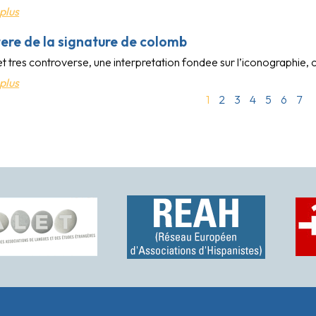
plus
ere de la signature de colomb
et tres controverse, une interpretation fondee sur l’iconographie, co
plus
1
2
3
4
5
6
7