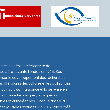
istes et Ibéro-américaniste de
 société savante fondée en 1963. Ses
oriser le développement des recherches
s littératures, les cultures et les civilisations
icains ; la connaissance et la défense en
le monde hispanique ; ainsi que les
ais·es et européen·nes. Chaque année la
s journées d’études. En 2012, elle a créé