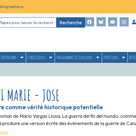
bliographique
Recherche
l’hispanisme
Publications
Programmes et Concours
Profession
WIKI
I MARIE - JOSE
ure comme vérité historique potentielle
roman de Mario Vargas Llosa, La guerra del fin del mundo: comment
 à produire une version écrite des événements de la guerre de Ca
plus