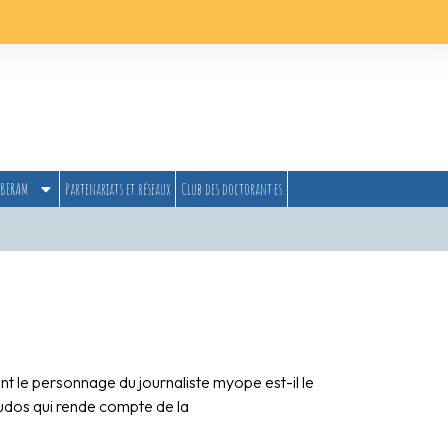
BERAM
Partenariats et réseaux
Club des doctorant·es
 le personnage du journaliste myope est-il le
nudos qui rende compte de la