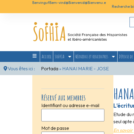
Benvingut
Bem-vind@
Bienvenid@
Bienvenu.e
Recherche bi
Accueil
SoFHIA
Réunions et rencontres
Défense de 
Vous êtes ici :
Portada
»
HANAI MARIE - JOSE
HANA
Réservé aux membres
L’écrit
Identifiant ou adresse e-mail
Etude du 
seul apte
Mot de passe
En savoir 