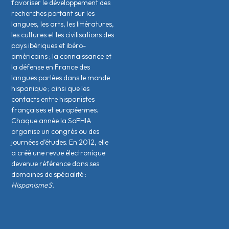
favoriser le développement des
recherches portant sur les
langues, les arts, les littératures,
les cultures et les civilisations des
pays ibériques et ibéro-
américains ; la connaissance et
la défense en France des
langues parlées dans le monde
hispanique ; ainsi que les
contacts entre hispanistes
français·es et européen·nes.
Chaque année la SoFHIA
organise un congrès ou des
journées d’études. En 2012, elle
a créé une revue électronique
devenue référence dans ses
domaines de spécialité :
HispanismeS.