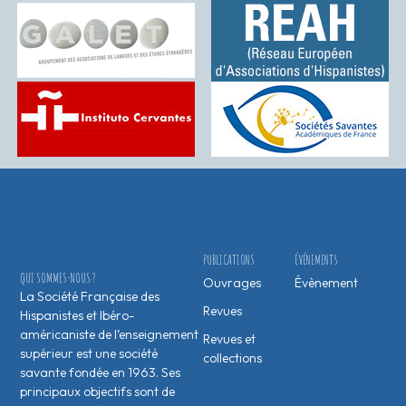
PUBLICATIONS
ÉVÉNEMENTS
QUI SOMMES-NOUS ?
Ouvrages
Évènement
La Société Française des
Revues
Hispanistes et Ibéro-
américaniste de l’enseignement
Revues et
supérieur est une société
collections
savante fondée en 1963. Ses
principaux objectifs sont de