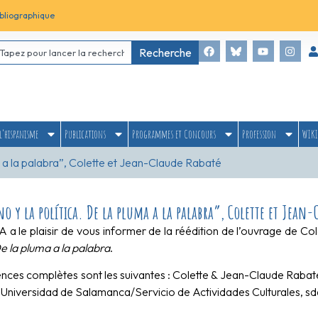
bliographique
Recherche
l’hispanisme
Publications
Programmes et Concours
Profession
WIKI
a a la palabra”, Colette et Jean-Claude Rabaté
y la política. De la pluma a la palabra”, Colette et Jean-
 a le plaisir de vous informer de la réédition de l’ouvrage de Co
De la pluma a la palabra
.
ences complètes sont les suivantes : Colette & Jean-Claude Rabat
 Universidad de Salamanca/Servicio de Actividades Culturales, sda