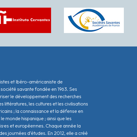
istes et Ibéro-américaniste de
 société savante fondée en 1963. Ses
oriser le développement des recherches
s littératures, les cultures et les civilisations
icains ; la connaissance et la défense en
le monde hispanique ; ainsi que les
ais·es et européen·nes. Chaque année la
s journées d’études. En 2012, elle a créé