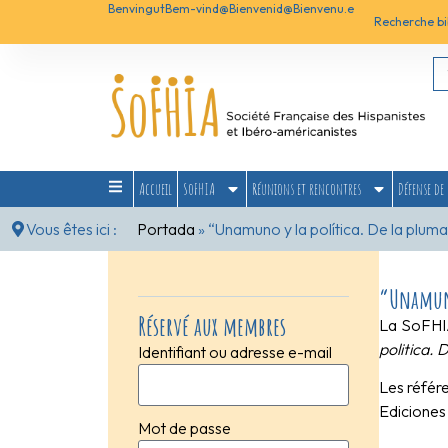
Benvingut
Bem-vind@
Bienvenid@
Bienvenu.e
Recherche bi
Accueil
SoFHIA
Réunions et rencontres
Défense de 
Vous êtes ici :
Portada
»
“Unamuno y la política. De la plum
“Unamuno 
Réservé aux membres
La SoFHIA
politica. 
Identifiant ou adresse e-mail
Les référ
Ediciones
Mot de passe