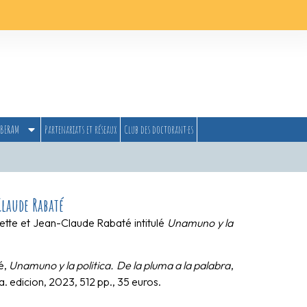
BERAM
Partenariats et réseaux
Club des doctorant·es
Claude Rabaté
lette et Jean-Claude Rabaté intitulé
Unamuno y la
é,
Unamuno y la politica. De la pluma a la palabra
,
. edicion, 2023, 512 pp., 35 euros.