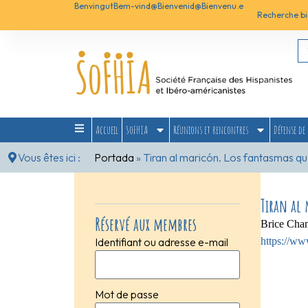
Benvingut
Bem-vind@
Bienvenid@
Bienvenu.e
Recherche bi
Accueil
SoFHIA
Réunions et rencontres
Défense de 
Vous êtes ici :
Portada
»
Tiran al maricón. Los fantasmas q
Tiran al 
Réservé aux membres
Brice Cha
https://ww
Identifiant ou adresse e-mail
Mot de passe