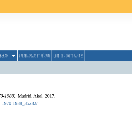
BERAM
Partenariats et réseaux
Club des doctorant·es
70-1988)
, Madrid, Akal, 2017.
cia-1970-1988_35282/