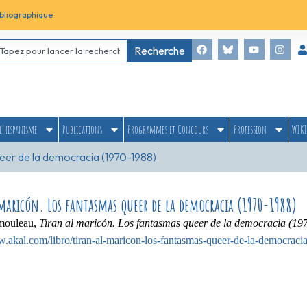
bliographique
Recherche
l’hispanisme
Publications
Programmes et Concours
Profession
WIKI
ueer de la democracia (1970-1988)
maricón. Los fantasmas queer de la democracia (1970-1988)
mouleau,
Tiran al maricón. Los fantasmas queer de la democracia (19
w.akal.com/libro/tiran-al-maricon-los-fantasmas-queer-de-la-democra