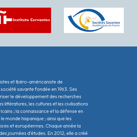
istes et Ibéro-américaniste de
 société savante fondée en 1963. Ses
oriser le développement des recherches
s littératures, les cultures et les civilisations
icains ; la connaissance et la défense en
le monde hispanique ; ainsi que les
ais·es et européen·nes. Chaque année la
s journées d’études. En 2012, elle a créé