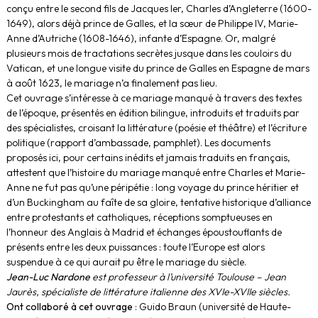
conçu entre le second fils de Jacques Ier, Charles d’Angleterre (1600-
1649), alors déjà prince de Galles, et la sœur de Philippe IV, Marie-
Anne d’Autriche (1608-1646), infante d’Espagne. Or, malgré
plusieurs mois de tractations secrètes jusque dans les couloirs du
Vatican, et une longue visite du prince de Galles en Espagne de mars
à août 1623, le mariage n’a finalement pas lieu.
Cet ouvrage s’intéresse à ce mariage manqué à travers des textes
de l’époque, présentés en édition bilingue, introduits et traduits par
des spécialistes, croisant la littérature (poésie et théâtre) et l’écriture
politique (rapport d’ambassade, pamphlet). Les documents
proposés ici, pour certains inédits et jamais traduits en français,
attestent que l’histoire du mariage manqué entre Charles et Marie-
Anne ne fut pas qu’une péripétie : long voyage du prince héritier et
d’un Buckingham au faîte de sa gloire, tentative historique d’alliance
entre protestants et catholiques, réceptions somptueuses en
l’honneur des Anglais à Madrid et échanges époustouflants de
présents entre les deux puissances : toute l’Europe est alors
suspendue à ce qui aurait pu être le mariage du siècle.
Jean-Luc Nardone
est professeur à l’université Toulouse – Jean
Jaurès, spécialiste de littérature italienne des XVIe-XVIIe siècles.
Ont collaboré à cet ouvrage
: Guido Braun (université de Haute-