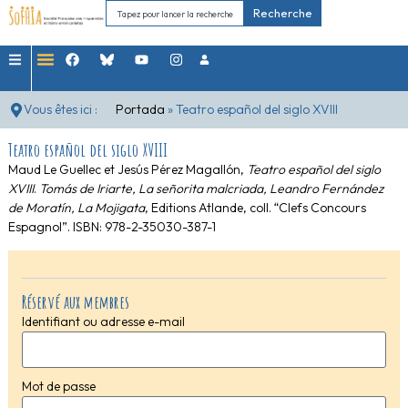
Recherche
Vous êtes ici :
Portada
»
Teatro español del siglo XVIII
Teatro español del siglo XVIII
Maud Le Guellec et Jesús Pérez Magallón,
Teatro español del siglo
XVIII
.
Tomás de Iriarte, La señorita malcriada, Leandro Fernández
de Moratín, La Mojigata
, Editions Atlande, coll. “Clefs Concours
Espagnol”. ISBN: 978-2-35030-387-1
Réservé aux membres
Identifiant ou adresse e-mail
Mot de passe