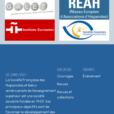
PUBLICATIONS
ÉVÉNEMENTS
QUI SOMMES-NOUS ?
Ouvrages
Évènement
La Société Française des
Revues
Hispanistes et Ibéro-
américaniste de l’enseignement
Revues et
supérieur est une société
collections
savante fondée en 1963. Ses
principaux objectifs sont de
favoriser le développement des