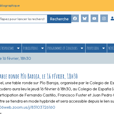
bliographique
Recherche
l’hispanisme
Publications
Programmes et Concours
Profession
WIKI
 16 février, 18h30
Table ronde Pío Baroja, le 16 février, 18h30
el, une table ronde sur Pío Baroja, organisée par le Colegio de 
udero aura lieu le jeudi 16 février à 18h30, au Colegio de España (ci
articipation de Fernando Castillo, Francisco Fuster et Juan Pedro
re se tiendra en mode hypbride et sera accessible depuis le lien su
us06web.zoom.us/j/83103726160
e: