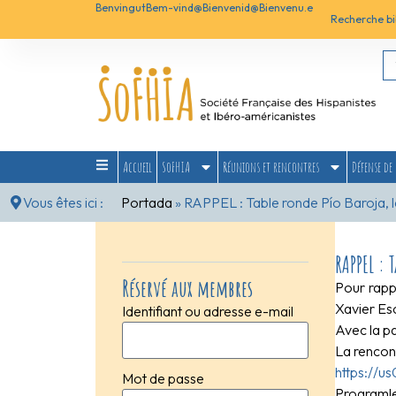
Benvingut
Bem-vind@
Bienvenid@
Bienvenu.e
Recherche bi
Accueil
SoFHIA
Réunions et rencontres
Défense de 
Vous êtes ici :
Portada
»
RAPPEL : Table ronde Pío Baroja, le
RAPPEL : 
Réservé aux membres
Pour rapp
Xavier Esc
Identifiant ou adresse e-mail
Avec la p
La rencont
https://
Mot de passe
Programl