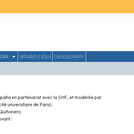
BERAM
Partenariats et réseaux
Club des doctorant·es
España en partenariat avec la SHF, et modérée par
té universitaire de Paris).
 Quiñonero.
ivant :