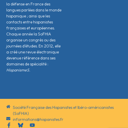
la défense en France des
langues parlées dans le monde
hispanique ; ainsi que les
contacts entre hispanistes
français·es et européen·nes.
Chaque année la SoFHIA
organise un congrès ou des
journées d’études. En 2012, elle
a créé une revue électronique
devenue référence dans ses
domaines de spécialité :
HispanismeS.
Société Française des Hispanistes et Ibéro-américanistes
(SoFHIA)
informations@hispanistes.fr