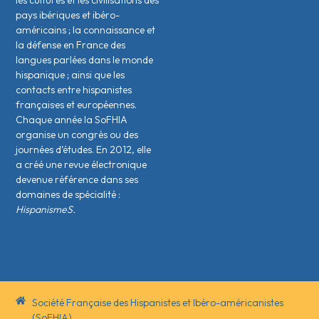
les cultures et les civilisations des
pays ibériques et ibéro-
américains ; la connaissance et
la défense en France des
langues parlées dans le monde
hispanique ; ainsi que les
contacts entre hispanistes
français·es et européen·nes.
Chaque année la SoFHIA
organise un congrès ou des
journées d’études. En 2012, elle
a créé une revue électronique
devenue référence dans ses
domaines de spécialité :
HispanismeS.
Société Française des Hispanistes et Ibéro-américanistes
(SoFHIA)