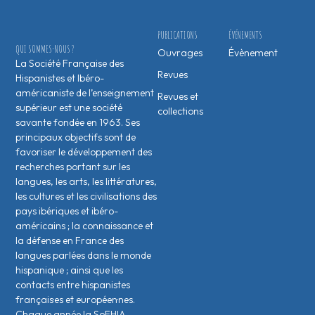
PUBLICATIONS
ÉVÉNEMENTS
QUI SOMMES-NOUS ?
Ouvrages
Évènement
La Société Française des
Revues
Hispanistes et Ibéro-
américaniste de l’enseignement
Revues et
supérieur est une société
collections
savante fondée en 1963. Ses
principaux objectifs sont de
favoriser le développement des
recherches portant sur les
langues, les arts, les littératures,
les cultures et les civilisations des
pays ibériques et ibéro-
américains ; la connaissance et
la défense en France des
langues parlées dans le monde
hispanique ; ainsi que les
contacts entre hispanistes
français·es et européen·nes.
Chaque année la SoFHIA