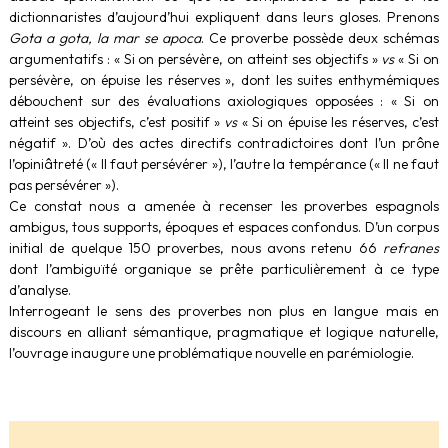
dictionnaristes d’aujourd’hui expliquent dans leurs gloses. Prenons
Gota a gota, la mar se apoca
. Ce proverbe possède deux schémas
argumentatifs : « Si on persévère, on atteint ses objectifs »
vs
« Si on
persévère, on épuise les réserves », dont les suites enthymémiques
débouchent sur des évaluations axiologiques opposées : « Si on
atteint ses objectifs, c’est positif »
vs
« Si on épuise les réserves, c’est
négatif ». D’où des actes directifs contradictoires dont l’un prône
l’opiniâtreté (« Il faut persévérer »), l’autre la tempérance (« Il ne faut
pas persévérer »).
Ce constat nous a amenée à recenser les proverbes espagnols
ambigus, tous supports, époques et espaces confondus. D’un corpus
initial de quelque 150 proverbes, nous avons retenu 66
refranes
dont l’ambiguïté organique se prête particulièrement à ce type
d’analyse.
Interrogeant le sens des proverbes non plus en langue mais en
discours en alliant sémantique, pragmatique et logique naturelle,
l’ouvrage inaugure une problématique nouvelle en parémiologie.