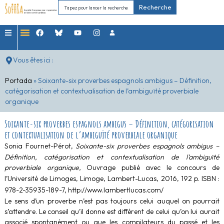
Recherche
Vous êtes ici :
Portada
»
Soixante-six proverbes espagnols ambigus – Définition,
catégorisation et contextualisation de l’ambiguïté proverbiale
organique
Soixante-six proverbes espagnols ambigus – Définition, catégorisation
et contextualisation de l’ambiguïté proverbiale organique
Sonia
Fournet-Pérot,
Soixante-six proverbes espagnols ambigus –
Définition, catégorisation et contextualisation de l’ambiguïté
proverbiale organique,
Ouvrage publié avec le concours de
l’Université de Limoges, Limoge, Lambert-Lucas, 2016, 192 p.
ISBN :
978-2-35935-189-7,
http://www.lambertlucas.com/
Le sens d’un proverbe n’est pas toujours celui auquel on pourrait
s’attendre. Le conseil qu’il donne est différent de celui qu’on lui aurait
associé spontanément ou que les compilateurs du passé et les