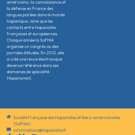
américains ; la connaissance et
la défense en France des
langues parlées dans le monde
hispanique ; ainsi que les
contacts entre hispanistes
français·es et européen·nes.
Chaque année la SoFHIA
organise un congrès ou des
journées d’études. En 2012, elle
a créé une revue électronique
devenue référence dans ses
domaines de spécialité :
HispanismeS.
Société Française des Hispanistes et Ibéro-américanistes
(SoFHIA)
informations@hispanistes.fr