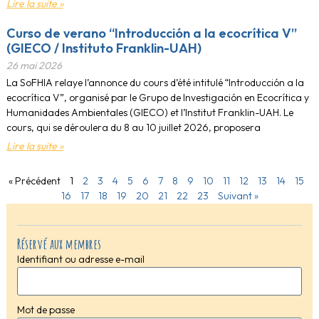
Lire la suite »
Curso de verano “Introducción a la ecocrítica V”
(GIECO / Instituto Franklin-UAH)
26 mai 2026
La SoFHIA relaye l’annonce du cours d’été intitulé “Introducción a la
ecocrítica V”, organisé par le Grupo de Investigación en Ecocrítica y
Humanidades Ambientales (GIECO) et l’Institut Franklin-UAH. Le
cours, qui se déroulera du 8 au 10 juillet 2026, proposera
Lire la suite »
« Précédent
1
2
3
4
5
6
7
8
9
10
11
12
13
14
15
16
17
18
19
20
21
22
23
Suivant »
Réservé aux membres
Identifiant ou adresse e-mail
Mot de passe