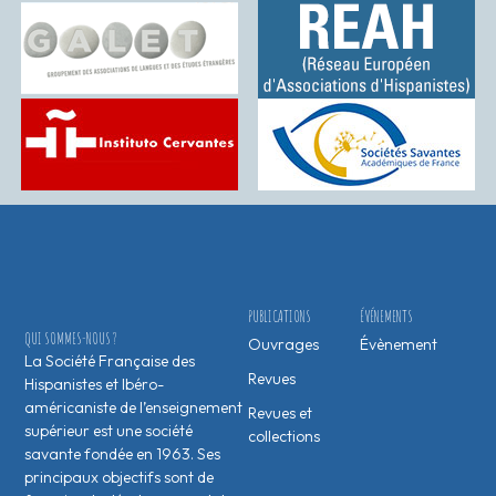
PUBLICATIONS
ÉVÉNEMENTS
QUI SOMMES-NOUS ?
Ouvrages
Évènement
La Société Française des
Revues
Hispanistes et Ibéro-
américaniste de l’enseignement
Revues et
supérieur est une société
collections
savante fondée en 1963. Ses
principaux objectifs sont de