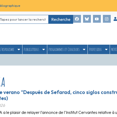
bliographique
Recherche
l’hispanisme
Publications
Programmes et Concours
Profession
WIKI
IA
e verano “Después de Sefarad, cinco siglos constru
tes)
026
a le plaisir de relayer l’annonce de l’Institut Cervantes relative 