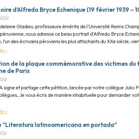
ire d’Alfredo Bryce Echenique (19 février 1939 – 
2026
eleine Gladieu, professeure émérite de l’Université Reims Cham
re péruvienne, nous adresse ce beau portrait d’Alfredo Bryce Eche
 l’un des écrivains péruviens les plus attachants du XXe siècle, vie
te »
tion de la plaque commémorative des victimes du t
ne de Paris
026
signe et partage cette pétition, lancée par notre collègue Julio P
ollègues, Je vous écris de manière inhabituelle pour demander votr
te »
 “Literatura latinoamericana en portada”
026