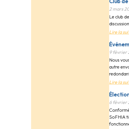
Club de
2 mars 2
Le club de
discussio
Lire la sui
Événeme
9 février
Nous vous
autre env
redondant
Lire la sui
Électio
6 février
Conformém
SoFHIA tie
fonction