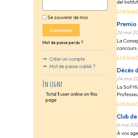
del Instit
Lire la sui
Se souvenir de moi
Premio 
Connexion
26 mai 2
La Conseje
Mot de passe perdu ?
concours p
Lire la sui
Créer un compte
Mot de passe oublié ?
Décès 
24 mai 2
En ligne
La SoFHIA 
Total
1
user online on this
Professeur
page
Lire la sui
Club de
6 mai 20
À vos agen