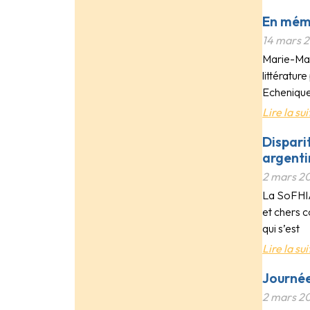
En mémo
14 mars 
Marie-Mad
littératu
Echenique,
Lire la sui
Dispari
argenti
2 mars 2
La SoFHIA 
et chers c
qui s’est
Lire la sui
Journée
2 mars 2