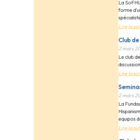
La SoFHIA
forme d’un
spécialist
Lire la sui
Club de
2 mars 2
Le club de
discussio
Lire la sui
Seminar
2 mars 2
La Fundac
Hispanism
equipos d
Lire la sui