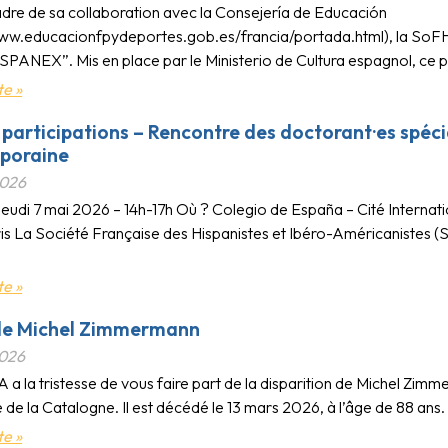
adre de sa collaboration avec la Consejería de Educación
www.educacionfpydeportes.gob.es/francia/portada.html), la SoFHIA 
SPANEX”. Mis en place par le Ministerio de Cultura espagnol, ce
te »
 participations – Rencontre des doctorant·es spécia
poraine
2026
eudi 7 mai 2026 – 14h-17h Où ? Colegio de España – Cité Internati
is La Société Française des Hispanistes et Ibéro-Américanistes (
te »
de Michel Zimmermann
2026
 a la tristesse de vous faire part de la disparition de Michel Zi
e de la Catalogne. Il est décédé le 13 mars 2026, à l’âge de 88 a
te »