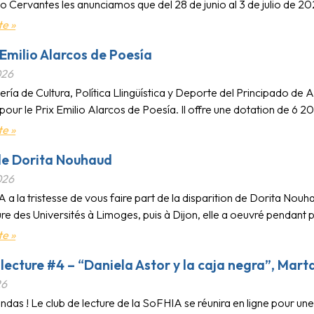
uto Cervantes les anunciamos que del 28 de junio al 3 de julio de 2
te »
Emilio Alarcos de Poesía
026
ría de Cultura, Política Llingüística y Deporte del Principado de 
our le Prix Emilio Alarcos de Poesía. Il offre une dotation de 6 2
te »
de Dorita Nouhaud
026
a la tristesse de vous faire part de la disparition de Dorita Nouha
e des Universités à Limoges, puis à Dijon, elle a oeuvré pendant 
te »
 lecture #4 – “Daniela Astor y la caja negra”, Mart
26
das ! Le club de lecture de la SoFHIA se réunira en ligne pour une