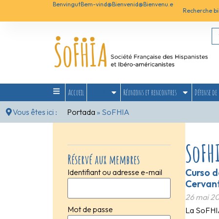
Benvingut
Bem-vind@
Bienvenid@
Bienvenu.e
Recherche bi
Accueil
SoFHIA
Réunions et rencontres
Défense de 
Vous êtes ici :
Portada
»
SoFHIA
SoFH
Réservé aux membres
Curso d
Identifiant ou adresse e-mail
Cervan
26 mai 2
Mot de passe
La SoFHIA 