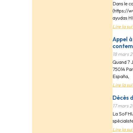
Dans le c
(https://
ayudas HI
Lire la sui
Appel à
contem
18 mars 
Quand ? J
75014 Par
España,
Lire la sui
Décès 
17 mars 
La SoFHIA
spécialist
Lire la sui