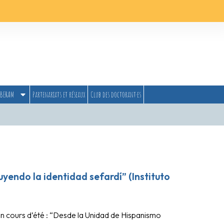
BERAM
Partenariats et réseaux
Club des doctorant·es
yendo la identidad sefardí” (Instituto
à un cours d’été : “Desde la Unidad de Hispanismo