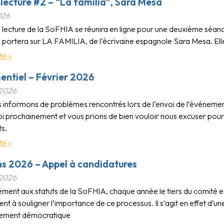
 lecture #2 – “La familia”, Sara Mesa
026
 lecture de la SoFHIA se réunira en ligne pour une deuxième séance
n portera sur LA FAMILIA, de l’écrivaine espagnole Sara Mesa. El
te »
ntiel – Février 2026
 2026
 informons de problèmes rencontrés lors de l’envoi de l’événement
oi prochainement et vous prions de bien vouloir nous excuser pour
s.
te »
ns 2026 – Appel à candidatures
 2026
ent aux statuts de la SoFHIA, chaque année le tiers du comité es
nt à souligner l’importance de ce processus. Il s’agit en effet d’une
nement démocratique