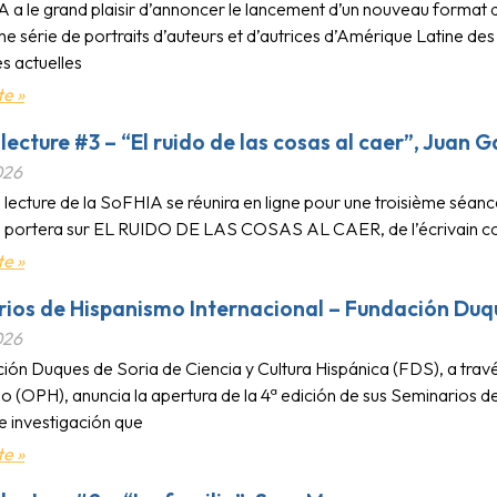
 a le grand plaisir d’annoncer le lancement d’un nouveau format d
e série de portraits d’auteurs et d’autrices d’Amérique Latine des 
es actuelles
te »
 lecture #3 – “El ruido de las cosas al caer”, Juan 
026
 lecture de la SoFHIA se réunira en ligne pour une troisième séance
n portera sur EL RUIDO DE LAS COSAS AL CAER, de l’écrivain c
te »
ios de Hispanismo Internacional – Fundación Duq
026
ión Duques de Soria de Ciencia y Cultura Hispánica (FDS), a tra
o (OPH), anuncia la apertura de la 4ª edición de sus Seminarios d
e investigación que
te »