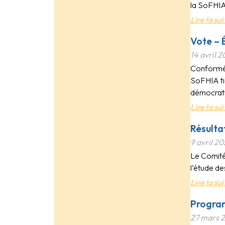
la SoFHIA 
Lire la sui
Vote – 
14 avril 
Conformém
SoFHIA tie
démocrat
Lire la sui
Résulta
9 avril 2
Le Comité 
l’étude de
Lire la sui
Program
27 mars 