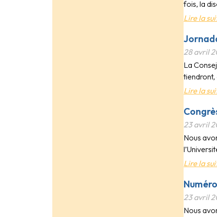
fois, la d
Lire la sui
Jornada
28 avril 
La Consej
tiendront
Lire la sui
Congrès
23 avril 
Nous avon
l’Universi
Lire la sui
Numéro 
23 avril 
Nous avons