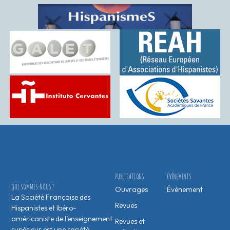
PUBLICATIONS
ÉVÉNEMENTS
QUI SOMMES-NOUS ?
Ouvrages
Évènement
La Société Française des
Revues
Hispanistes et Ibéro-
américaniste de l’enseignement
Revues et
supérieur est une société