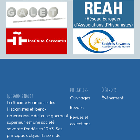
PUBLICATIONS
ÉVÉNEMENTS
QUI SOMMES-NOUS ?
Ouvrages
Évènement
La Société Française des
Revues
Hispanistes et Ibéro-
américaniste de l’enseignement
Revues et
supérieur est une société
collections
savante fondée en 1963. Ses
principaux objectifs sont de