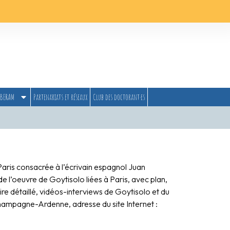
BERAM
Partenariats et réseaux
Club des doctorant·es
 Paris consacrée à l’écrivain espagnol Juan
de l’oeuvre de Goytisolo liées à Paris, avec plan,
ire détaillé, vidéos-interviews de Goytisolo et du
ampagne-Ardenne, adresse du site Internet :