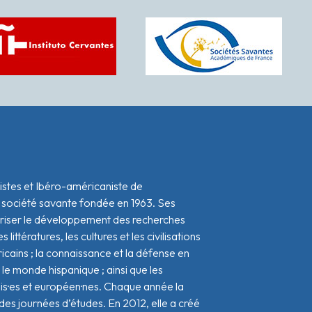
istes et Ibéro-américaniste de
 société savante fondée en 1963. Ses
oriser le développement des recherches
s littératures, les cultures et les civilisations
icains ; la connaissance et la défense en
le monde hispanique ; ainsi que les
ais·es et européen·nes. Chaque année la
s journées d’études. En 2012, elle a créé