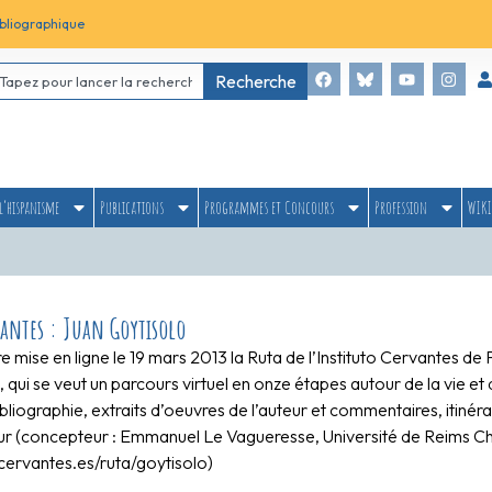
bliographique
Recherche
l’hispanisme
Publications
Programmes et Concours
Profession
WIKI
vantes : Juan Goytisolo
re mise en ligne le 19 mars 2013 la Ruta de l’Instituto Cervantes de
 qui se veut un parcours virtuel en onze étapes autour de la vie et 
bliographie, extraits d’oeuvres de l’auteur et commentaires, itinéra
r (concepteur : Emmanuel Le Vagueresse, Université de Reims Ch
acervantes.es/ruta/goytisolo)