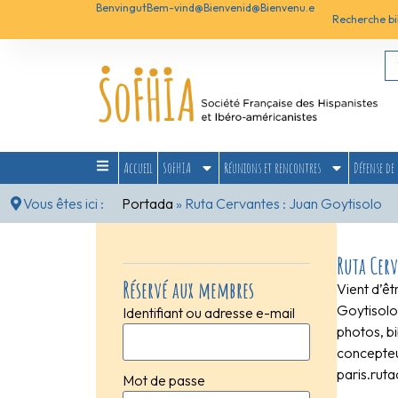
Benvingut
Bem-vind@
Bienvenid@
Bienvenu.e
Recherche bi
Accueil
SoFHIA
Réunions et rencontres
Défense de 
Vous êtes ici :
Portada
»
Ruta Cervantes : Juan Goytisolo
Ruta Cer
Réservé aux membres
Vient d’êt
Goytisolo,
Identifiant ou adresse e-mail
photos, bi
concepteu
paris.rut
Mot de passe