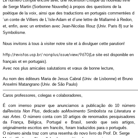
Le numéro compte encore avec une recension critique du nouveau livre
de Serge Martin (Sorbonne Nouvelle) à propos des questions de la
poétique de la voix, ainsi que des traductions en portugais commentées d
´un conte de Villiers de L´Isle-Adam et d´une lettre de Mallarmé à Redon,
et, enfin, avec un entretien avec Jean-Nicolas Illouz (Univ. Paris 8) sur le
Symbolisme.
Nous invitons à tous à visiter notre site et à divulguer cette parution!
http://revistas.usp.br/ nonplus/issue/view/9670
(Le site est disponible en
français et en portugais).
Avec nos plus amicales salutations et vœux de bonne lecture,
Au nom des éditeurs Maria de Jesus Cabral (Univ. de Lisbonne) et Bruno
Anselmi Matangrano (Univ. de São Paulo)
—————————————————————————————————
Caros professores, colegas e colaboradores,
É com imenso prazer que anunciamos a publicação do 10 número
da
Revista Non Plus
, dedicado ao
Movimento Simbolista na Literatura e
nas Artes
. O número conta com 10 artigos de renomados pesquisadores
da França, Bélgica, Portugal e Brasil, sendo que seis artigos,
originalmente escritos em francês, foram traduzidos para o português.
O número ainda traz com uma resenha do novo livro do Prof. Dr. Serge