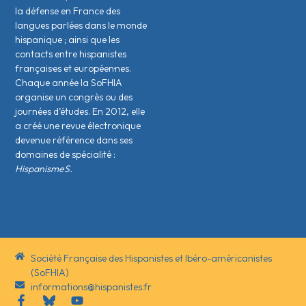
la défense en France des
langues parlées dans le monde
hispanique ; ainsi que les
contacts entre hispanistes
français·es et européen·nes.
Chaque année la SoFHIA
organise un congrès ou des
journées d’études. En 2012, elle
a créé une revue électronique
devenue référence dans ses
domaines de spécialité :
HispanismeS.
Société Française des Hispanistes et Ibéro-américanistes
(SoFHIA)
informations@hispanistes.fr