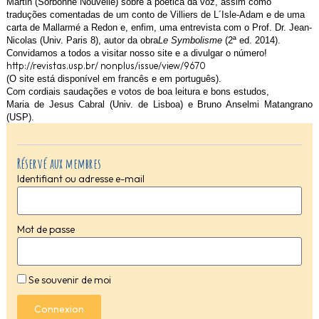
Martin (Sorbonne Nouvelle) sobre a poética da voz, assim como
traduções comentadas de um conto de Villiers de L´Isle-Adam e de uma
carta de Mallarmé a Redon e, enfim, uma entrevista com o Prof. Dr. Jean-
Nicolas (Univ. Paris 8), autor da obra
Le Symbolisme
(2ª ed. 2014).
Convidamos a todos a visitar nosso site e a divulgar o número!
http://revistas.usp.br/ nonplus/issue/view/9670
(O site está disponível em francês e em português).
Com cordiais saudações e votos de boa leitura e bons estudos,
Maria de Jesus Cabral (Univ. de Lisboa) e Bruno Anselmi Matangrano
(USP).
Réservé aux membres
Identifiant ou adresse e-mail
Mot de passe
Se souvenir de moi
Connexion