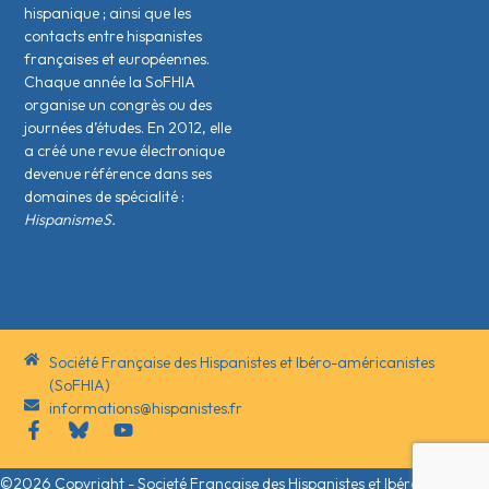
hispanique ; ainsi que les
contacts entre hispanistes
français·es et européen·nes.
Chaque année la SoFHIA
organise un congrès ou des
journées d’études. En 2012, elle
a créé une revue électronique
devenue référence dans ses
domaines de spécialité :
HispanismeS.
Société Française des Hispanistes et Ibéro-américanistes
(SoFHIA)
informations@hispanistes.fr
©2026 Copyright - Societé Française des Hispanistes et Ibéro-