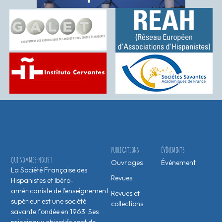
PUBLICATIONS
ÉVÉNEMENTS
QUI SOMMES-NOUS ?
Ouvrages
Évènement
La Société Française des
Revues
Hispanistes et Ibéro-
américaniste de l’enseignement
Revues et
supérieur est une société
collections
savante fondée en 1963. Ses