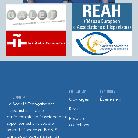
PUBLICATIONS
ÉVÉNEMENTS
QUI SOMMES-NOUS ?
Ouvrages
Évènement
La Société Française des
Revues
Hispanistes et Ibéro-
américaniste de l’enseignement
Revues et
supérieur est une société
collections
savante fondée en 1963. Ses
principaux objectifs sont de