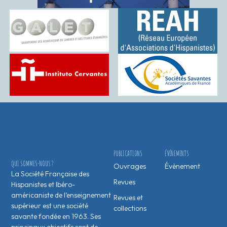
PUBLICATIONS
ÉVÉNEMENTS
QUI SOMMES-NOUS ?
Ouvrages
Évènement
La Société Française des
Revues
Hispanistes et Ibéro-
américaniste de l’enseignement
Revues et
supérieur est une société
collections
savante fondée en 1963. Ses