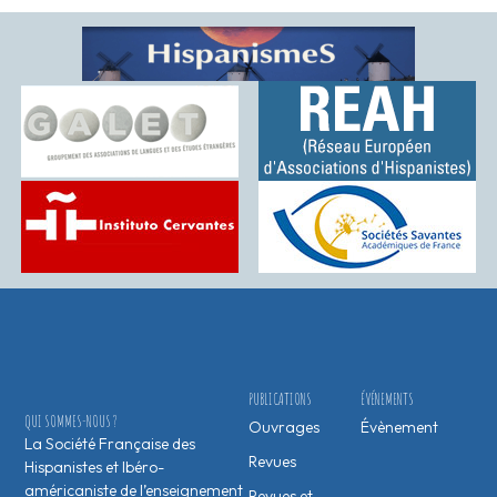
PUBLICATIONS
ÉVÉNEMENTS
QUI SOMMES-NOUS ?
Ouvrages
Évènement
La Société Française des
Revues
Hispanistes et Ibéro-
américaniste de l’enseignement
Revues et