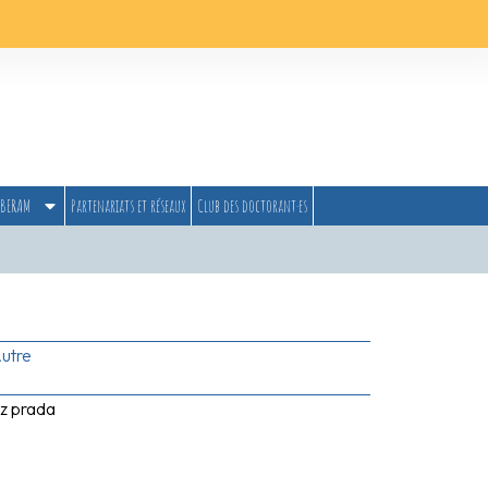
BERAM
Partenariats et réseaux
Club des doctorant·es
utre
ez prada