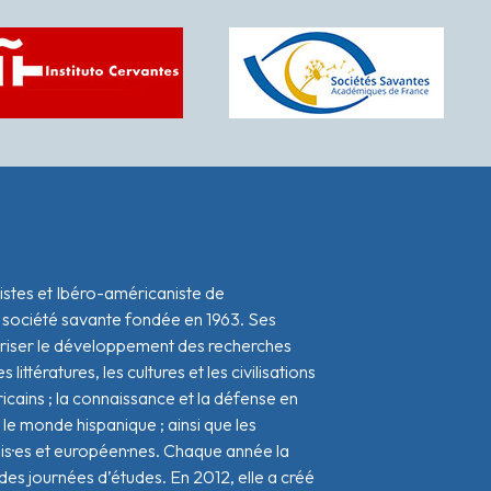
istes et Ibéro-américaniste de
 société savante fondée en 1963. Ses
oriser le développement des recherches
s littératures, les cultures et les civilisations
icains ; la connaissance et la défense en
le monde hispanique ; ainsi que les
ais·es et européen·nes. Chaque année la
s journées d’études. En 2012, elle a créé