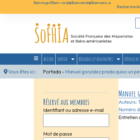
Benvingut
Bem-vind@
Bienvenid@
Bienvenu.e
Recherche bi
Accueil
SoFHIA
Réunions et rencontres
Défense de 
Vous êtes ici :
Portada
»
Manuel gonzalez prada quiso un per
Manuel go
Réservé aux membres
Auteurs:
Numéro de
Identifiant ou adresse e-mail
Entretien
Mot de passe