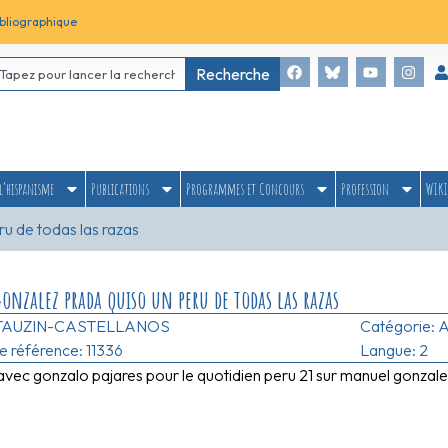
bliographique
Recherche
l’hispanisme
Publications
Programmes et Concours
Profession
WIKI
u de todas las razas
nzalez prada quiso un peru de todas las razas
TAUZIN-CASTELLANOS
Catégorie:
A
 référence: 11336
Langue: 2
 avec gonzalo pajares pour le quotidien peru 21 sur manuel gonzal