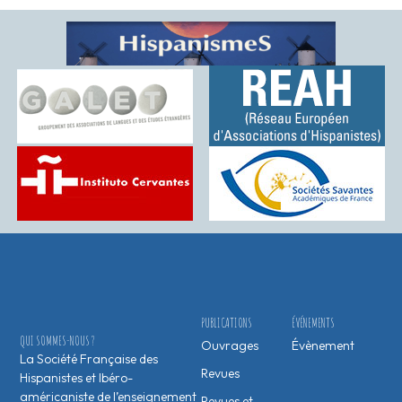
PUBLICATIONS
ÉVÉNEMENTS
QUI SOMMES-NOUS ?
Ouvrages
Évènement
La Société Française des
Revues
Hispanistes et Ibéro-
américaniste de l’enseignement
Revues et