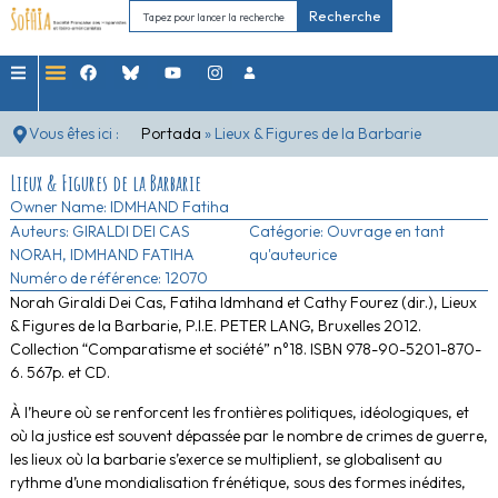
Recherche
Vous êtes ici :
Portada
»
Lieux & Figures de la Barbarie
Lieux & Figures de la Barbarie
Owner Name:
IDMHAND Fatiha
Auteurs:
GIRALDI DEI CAS
Catégorie:
Ouvrage en tant
NORAH
,
IDMHAND FATIHA
qu'auteurice
Numéro de référence: 12070
Norah Giraldi Dei Cas, Fatiha Idmhand et Cathy Fourez (dir.), Lieux
& Figures de la Barbarie, P.I.E. PETER LANG, Bruxelles 2012.
Collection “Comparatisme et société” n°18. ISBN 978-90-5201-870-
6. 567p. et CD.
À l’heure où se renforcent les frontières politiques, idéologiques, et
où la justice est souvent dépassée par le nombre de crimes de guerre,
les lieux où la barbarie s’exerce se multiplient, se globalisent au
rythme d’une mondialisation frénétique, sous des formes inédites,