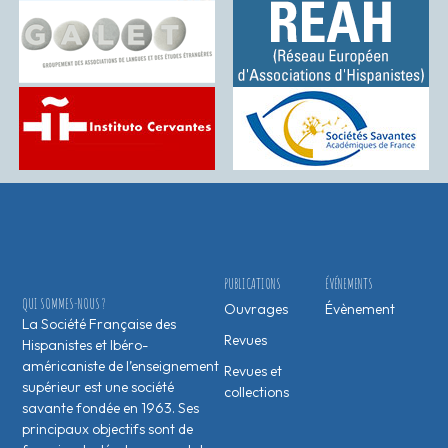
PUBLICATIONS
ÉVÉNEMENTS
QUI SOMMES-NOUS ?
Ouvrages
Évènement
La Société Française des
Revues
Hispanistes et Ibéro-
américaniste de l’enseignement
Revues et
supérieur est une société
collections
savante fondée en 1963. Ses
principaux objectifs sont de