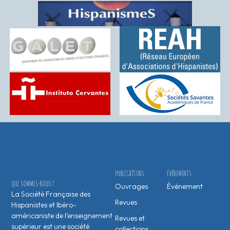
PUBLICATIONS
ÉVÉNEMENTS
QUI SOMMES-NOUS ?
Ouvrages
Évènement
La Société Française des
Revues
Hispanistes et Ibéro-
américaniste de l’enseignement
Revues et
supérieur est une société
collections