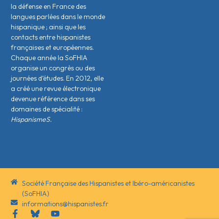
la défense en France des
langues parlées dans le monde
hispanique ; ainsi que les
contacts entre hispanistes
français·es et européen·nes.
Chaque année la SoFHIA
organise un congrès ou des
journées d’études. En 2012, elle
a créé une revue électronique
devenue référence dans ses
domaines de spécialité :
HispanismeS.
Société Française des Hispanistes et Ibéro-américanistes
(SoFHIA)
informations@hispanistes.fr