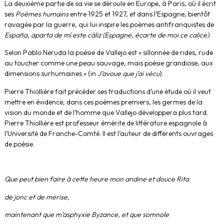
La deuxième partie de sa vie se déroule en Europe, à Paris, où il écrit
ses
Poèmes humains
entre 1925 et 1927, et dans l’Espagne, bientôt
ravagée par la guerre, qui lui inspire les poèmes antifranquistes de
España, aparta de mí este cáliz (Espagne, écarte de moi ce calice)
.
Selon Pablo Neruda la poésie de Vallejo est « sillonnée de rides, rude
au toucher comme une peau sauvage, mais poésie grandiose, aux
dimensions surhumaines » (in
J’avoue que j’ai vécu
).
Pierre Thiollière fait précéder ses traductions d’une étude où il veut
mettre en évidence, dans ces poèmes premiers, les germes de la
vision du monde et de l’homme que Vallejo développera plus tard.
Pierre Thiollière est professeur émérite de littérature espagnole à
l’Université de Franche-Comté. Il est l’auteur de différents ouvrages
de poésie.
Que peut bien faire à cette heure mon andine et douce Rita
de jonc et de merise,
maintenant que m’asphyxie Byzance, et que somnole