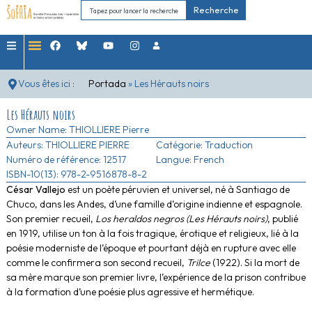
Recherche
Vous êtes ici :
Portada
»
Les Hérauts noirs
Les Hérauts noirs
Owner Name:
THIOLLIERE Pierre
Auteurs:
THIOLLIERE PIERRE
Catégorie:
Traduction
Numéro de référence: 12517
Langue: French
ISBN-10(13): 978-2-9516878-8-2
César Vallejo
est un poète péruvien et universel, né à Santiago de
Chuco, dans les Andes, d’une famille d’origine indienne et espagnole.
Son premier recueil,
Los heraldos negros (Les Hérauts noirs)
, publié
en 1919, utilise un ton à la fois tragique, érotique et religieux, lié à la
poésie moderniste de l’époque et pourtant déjà en rupture avec elle
comme le confirmera son second recueil,
Trilce
(1922). Si la mort de
sa mère marque son premier livre, l’expérience de la prison contribue
à la formation d’une poésie plus agressive et hermétique.