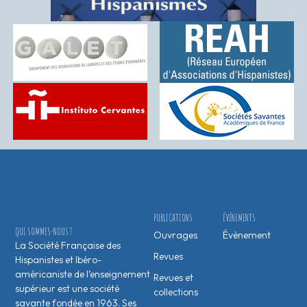
PUBLICATIONS
ÉVÉNEMENTS
QUI SOMMES-NOUS ?
Ouvrages
Évènement
La Société Française des
Revues
Hispanistes et Ibéro-
américaniste de l’enseignement
Revues et
supérieur est une société
collections
savante fondée en 1963. Ses