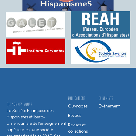
PUBLICATIONS
ÉVÉNEMENTS
QUI SOMMES-NOUS ?
Ouvrages
Évènement
La Société Française des
Revues
Hispanistes et Ibéro-
américaniste de l’enseignement
Revues et
supérieur est une société
collections