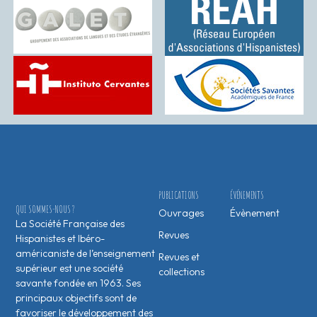
PUBLICATIONS
ÉVÉNEMENTS
QUI SOMMES-NOUS ?
Ouvrages
Évènement
La Société Française des
Revues
Hispanistes et Ibéro-
américaniste de l’enseignement
Revues et
supérieur est une société
collections
savante fondée en 1963. Ses
principaux objectifs sont de
favoriser le développement des