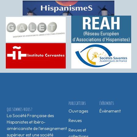
PUBLICATIONS
ÉVÉNEMENTS
QUI SOMMES-NOUS ?
Ouvrages
Évènement
La Société Française des
Revues
Hispanistes et Ibéro-
américaniste de l’enseignement
Revues et
supérieur est une société
collections