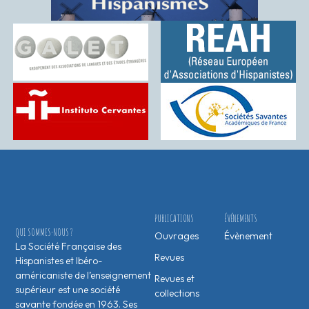
PUBLICATIONS
ÉVÉNEMENTS
QUI SOMMES-NOUS ?
Ouvrages
Évènement
La Société Française des
Revues
Hispanistes et Ibéro-
américaniste de l’enseignement
Revues et
supérieur est une société
collections
savante fondée en 1963. Ses