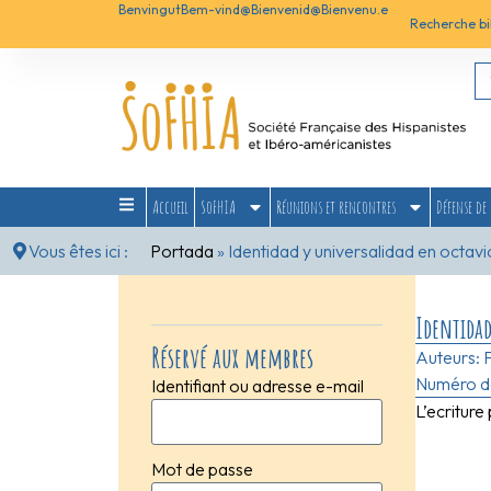
Benvingut
Bem-vind@
Bienvenid@
Bienvenu.e
Recherche bi
Accueil
SoFHIA
Réunions et rencontres
Défense de 
Vous êtes ici :
Portada
»
Identidad y universalidad en octavi
Identidad
Réservé aux membres
Auteurs:
Numéro de
Identifiant ou adresse e-mail
L’ecritur
Mot de passe