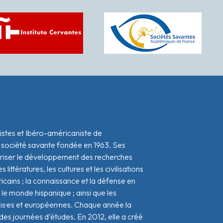
istes et Ibéro-américaniste de
 société savante fondée en 1963. Ses
oriser le développement des recherches
s littératures, les cultures et les civilisations
icains ; la connaissance et la défense en
le monde hispanique ; ainsi que les
ais·es et européen·nes. Chaque année la
s journées d’études. En 2012, elle a créé