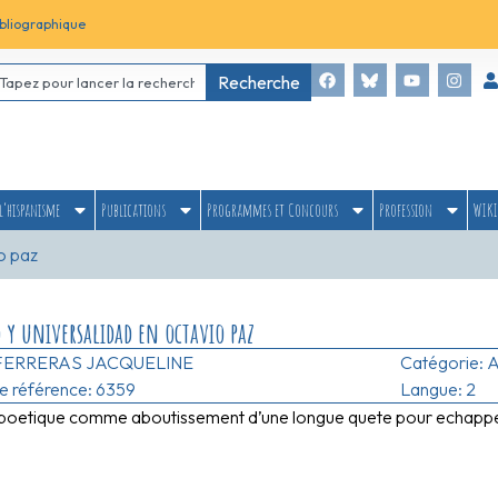
bliographique
Recherche
l’hispanisme
Publications
Programmes et Concours
Profession
WIKI
o paz
 y universalidad en octavio paz
FERRERAS JACQUELINE
Catégorie:
A
 référence: 6359
Langue: 2
e poetique comme aboutissement d’une longue quete pour echapper 