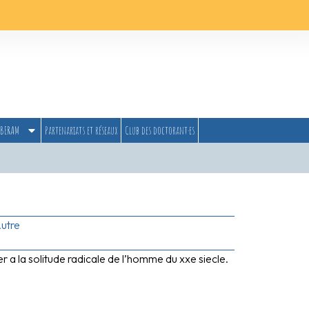
BERAM
Partenariats et réseaux
Club des doctorant·es
utre
a la solitude radicale de l’homme du xxe siecle.