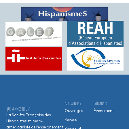
PUBLICATIONS
ÉVÉNEMENTS
QUI SOMMES-NOUS ?
Ouvrages
Évènement
La Société Française des
Revues
Hispanistes et Ibéro-
américaniste de l’enseignement
Revues et