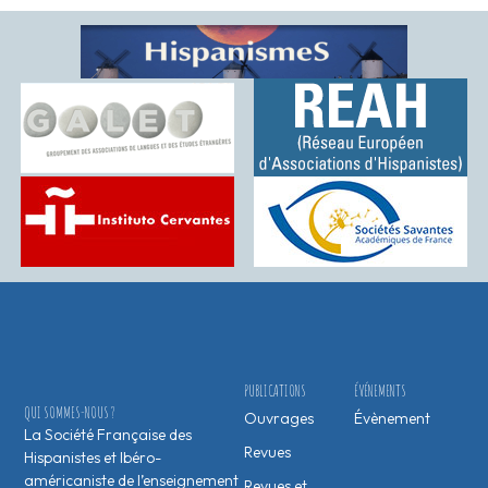
PUBLICATIONS
ÉVÉNEMENTS
QUI SOMMES-NOUS ?
Ouvrages
Évènement
La Société Française des
Revues
Hispanistes et Ibéro-
américaniste de l’enseignement
Revues et