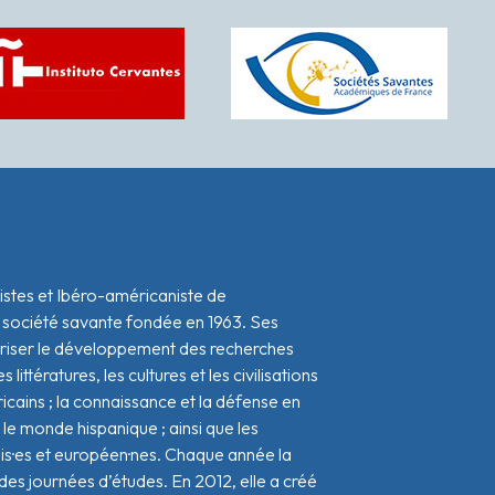
istes et Ibéro-américaniste de
 société savante fondée en 1963. Ses
oriser le développement des recherches
s littératures, les cultures et les civilisations
icains ; la connaissance et la défense en
le monde hispanique ; ainsi que les
ais·es et européen·nes. Chaque année la
s journées d’études. En 2012, elle a créé