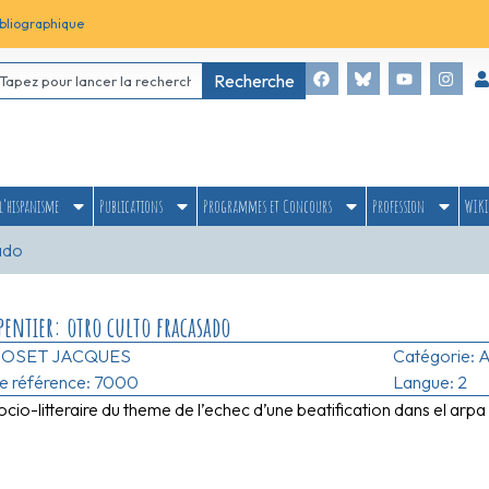
bliographique
Recherche
l’hispanisme
Publications
Programmes et Concours
Profession
WIKI
sado
pentier: otro culto fracasado
JOSET JACQUES
Catégorie:
A
e référence: 7000
Langue: 2
cio-litteraire du theme de l’echec d’une beatification dans el arpa