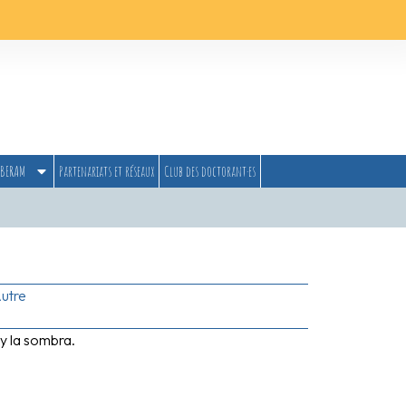
BERAM
Partenariats et réseaux
Club des doctorant·es
utre
 y la sombra.