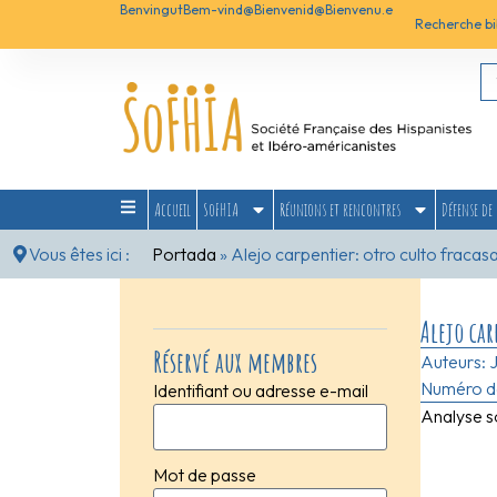
Benvingut
Bem-vind@
Bienvenid@
Bienvenu.e
Recherche bi
Accueil
SoFHIA
Réunions et rencontres
Défense de 
Vous êtes ici :
Portada
»
Alejo carpentier: otro culto fraca
Alejo car
Réservé aux membres
Auteurs:
Numéro d
Identifiant ou adresse e-mail
Analyse so
Mot de passe