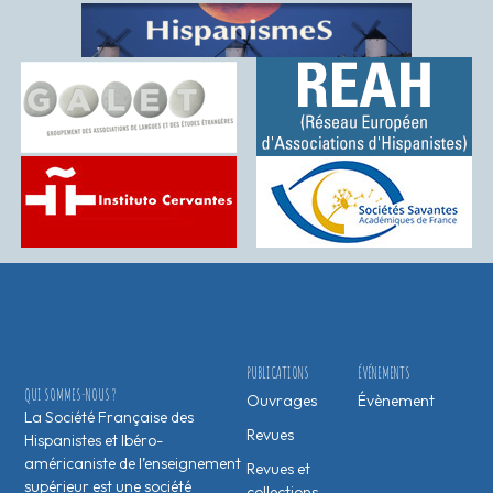
PUBLICATIONS
ÉVÉNEMENTS
QUI SOMMES-NOUS ?
Ouvrages
Évènement
La Société Française des
Revues
Hispanistes et Ibéro-
américaniste de l’enseignement
Revues et
supérieur est une société
collections